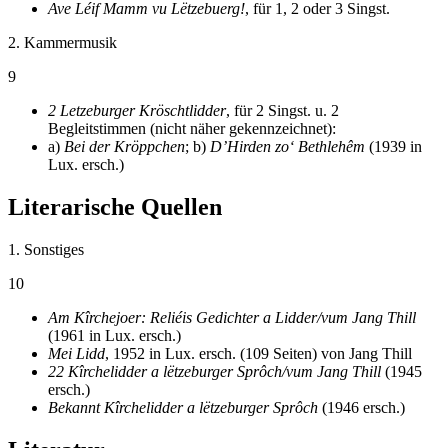
Ave Léif Mamm vu Lëtzebuerg!
, für 1, 2 oder 3 Singst.
2. Kammermusik
9
2 Letzeburger Kröschtlidder
, für 2 Singst. u. 2
Begleitstimmen (nicht näher gekennzeichnet):
a)
Bei der Kröppchen
; b)
D’Hirden zo‘ Bethlehêm
(1939 in
Lux. ersch.)
Literarische Quellen
1. Sonstiges
10
Am Kîrchejoer: Reliéis Gedichter a Lidder/vum Jang Thill
(1961 in Lux. ersch.)
Mei Lidd
, 1952 in Lux. ersch. (109 Seiten) von Jang Thill
22 Kîrchelidder a lëtzeburger Sprôch/vum Jang Thill
(1945
ersch.)
Bekannt Kîrchelidder a lëtzeburger Sprôch
(1946 ersch.)