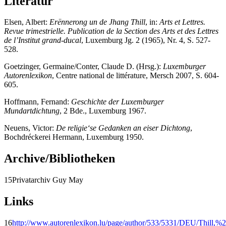
Literatur
Elsen, Albert:
Erënnerong un de Jhang Thill
, in:
Arts et Lettres.
Revue trimestrielle. Publication de la Section des Arts et des Lettres
de l’Institut grand-ducal
, Luxemburg Jg. 2 (1965), Nr. 4, S. 527-
528.
Goetzinger, Germaine/Conter, Claude D. (Hrsg.):
Luxemburger
Autorenlexikon
, Centre national de littérature, Mersch 2007, S. 604-
605.
Hoffmann, Fernand:
Geschichte der Luxemburger
Mundartdichtung
, 2 Bde., Luxemburg 1967.
Neuens, Victor:
De religie‘se Gedanken an eiser Dichtong
,
Bochdréckerei Hermann, Luxemburg 1950.
Archive/Bibliotheken
15
Privatarchiv Guy May
Links
16
http://www.autorenlexikon.lu/page/author/533/5331/DEU/Thill,%