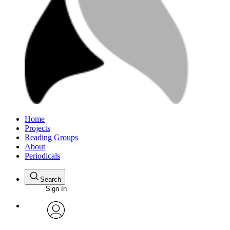
Home
Projects
Reading Groups
About
Periodicals
Search
Sign In
avatar