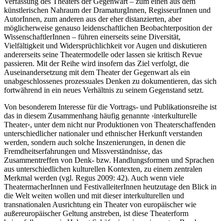
Verfassung des Theaters der Gegenwart – zum einen aus dem
künstlerischen Nahraum der DramaturgInnen, RegisseurInnen und
AutorInnen, zum anderen aus der eher distanzierten, aber
möglicherweise genauso leidenschaftlichen Beobachterposition der
WissenschaftlerInnen – führen einerseits seine Diversität,
Vielfältigkeit und Widersprüchlichkeit vor Augen und diskutieren
andererseits seine Theatermodelle oder lassen sie kritisch Revue
passieren. Mit der Reihe wird insofern das Ziel verfolgt, die
Auseinandersetzung mit dem Theater der Gegenwart als ein
unabgeschlossenes prozessuales Denken zu dokumentieren, das sich
fortwährend in ein neues Verhältnis zu seinem Gegenstand setzt.
Von besonderem Interesse für die Vortrags- und Publikationsreihe ist
das in diesem Zusammenhang häufig genannte ›interkulturelle
Theater‹, unter dem nicht nur Produktionen von Theaterschaffenden
unterschiedlicher nationaler und ethnischer Herkunft verstanden
werden, sondern auch solche Inszenierungen, in denen die
Fremdheitserfahrungen und Missverständnisse, das
Zusammentreffen von Denk- bzw. Handlungsformen und Sprachen
aus unterschiedlichen kulturellen Kontexten, zu einem zentralen
Merkmal werden (vgl. Regus 2009: 42). Auch wenn viele
TheatermacherInnen und FestivalleiterInnen heutzutage den Blick in
die Welt weiten wollen und mit dieser interkulturellen und
transnationalen Ausrichtung ein Theater von europäischer wie
außereuropäischer Geltung anstreben, ist diese Theaterform