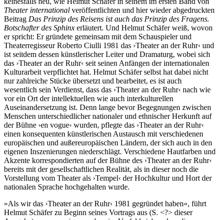
keinesfalls neu, wie Helmut Schäfer in seinem im ersten Band von
Theater international
veröffentlichten und hier wieder abgedruckten
Beitrag
Das Prinzip des Reisens ist auch das Prinzip des Fragens.
Botschafter des Sphinx
erläutert. Und Helmut Schäfer weiß, wovon
er spricht: Er gründete gemeinsam mit dem Schauspieler und
Theaterregisseur Roberto Ciulli 1981 das ›Theater an der Ruhr‹ und
ist seitdem dessen künstlerischer Leiter und Dramaturg, wobei sich
das ›Theater an der Ruhr‹ seit seinen Anfängen der internationalen
Kulturarbeit verpflichtet hat. Helmut Schäfer selbst hat dabei nicht
nur zahlreiche Stücke übersetzt und bearbeitet, es ist auch
wesentlich sein Verdienst, dass das ›Theater an der Ruhr‹ nach wie
vor ein Ort der intellektuellen wie auch interkulturellen
Auseinandersetzung ist. Denn lange bevor Begegnungen zwischen
Menschen unterschiedlicher nationaler und ethnischer Herkunft auf
der Bühne ›en vogue‹ wurden, pflegte das ›Theater an der Ruhr‹
einen konsequenten künstlerischen Austausch mit verschiedenen
europäischen und außereuropäischen Ländern, der sich auch in den
eigenen Inszenierungen niederschlägt. Verschiedene Hautfarben und
Akzente korrespondierten auf der Bühne des ›Theater an der Ruhr‹
bereits mit der gesellschaftlichen Realität, als in dieser noch die
Vorstellung vom Theater als ›Tempel‹ der Hochkultur und Hort der
nationalen Sprache hochgehalten wurde.
»Als wir das ›Theater an der Ruhr‹ 1981 gegründet haben«, führt
Helmut Schäfer zu Beginn seines Vortrags aus (S. <?> dieser