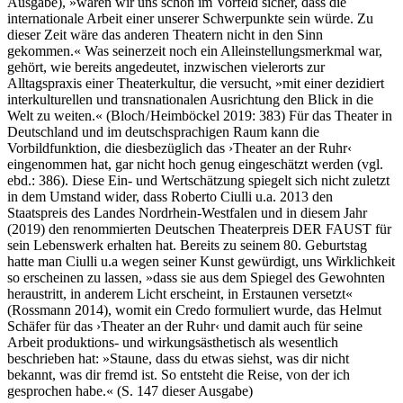
Ausgabe), »waren wir uns schon im Vorfeld sicher, dass die
internationale Arbeit einer unserer Schwerpunkte sein würde. Zu
dieser Zeit wäre das anderen Theatern nicht in den Sinn
gekommen.« Was seinerzeit noch ein Alleinstellungsmerkmal war,
gehört, wie bereits angedeutet, inzwischen vielerorts zur
Alltagspraxis einer Theaterkultur, die versucht, »mit einer dezidiert
interkulturellen und transnationalen Ausrichtung den Blick in die
Welt zu weiten.« (Bloch / Heimböckel 2019: 383) Für das Theater in
Deutschland und im deutschsprachigen Raum kann die
Vorbildfunktion, die diesbezüglich das ›Theater an der Ruhr‹
eingenommen hat, gar nicht hoch genug eingeschätzt werden (vgl.
ebd.: 386). Diese Ein- und Wertschätzung spiegelt sich nicht zuletzt
in dem Umstand wider, dass Roberto Ciulli u.a. 2013 den
Staatspreis des Landes Nordrhein-Westfalen und in diesem Jahr
(2019) den renommierten Deutschen Theaterpreis DER FAUST für
sein Lebenswerk erhalten hat. Bereits zu seinem 80. Geburtstag
hatte man Ciulli u.a wegen seiner Kunst gewürdigt, uns Wirklichkeit
so erscheinen zu lassen, »dass sie aus dem Spiegel des Gewohnten
heraustritt, in anderem Licht erscheint, in Erstaunen versetzt«
(Rossmann 2014), womit ein Credo formuliert wurde, das Helmut
Schäfer für das ›Theater an der Ruhr‹ und damit auch für seine
Arbeit produktions- und wirkungsästhetisch als wesentlich
beschrieben hat: »Staune, dass du etwas siehst, was dir nicht
bekannt, was dir fremd ist. So entsteht die Reise, von der ich
gesprochen habe.« (S. 147 dieser Ausgabe)