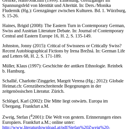
Gehrke, Hans-Joachim (1999): Einleitung. Grenzgänger im
Spannungsfeld von Identität und Alterität. In: Ders. / Monika
Fludernik (Hg.): Grenzgänger zwischen Kulturen. Bd. 1. Würzburg,
S. 15-26.
Haines, Brigid (2008): The Eastern Turn in Contemporary German,
Swiss and Austrian Literature Debate. In: Journal of Contemporary
Central and Eastern Europe 16, H. 2, S. 135-149.
Johnston, Jonny (2015): Critical of Swissness or Critically Swiss?
Recent Autobiographical Fictions by Irena Brežná. In: German Life
and Letters 68, H. 2, S. 171-189.
Müller, Klaus (1997): Geschichte der antiken Ethnologie. Reinbek
b. Hamburg.
Schallié, Charlotte / Zinggeler, Margrit Verena (Hg.; 2012): Globale
Heimat.ch: Grenzüberschreitende Begegnungen in der
zeitgenössischen Literatur. Zürich.
Schlögel, Karl (2002): Die Mitte liegt ostwärts. Europa im
Übergang. Frankfurt a.M.
4
Zweig, Stefan (
2001): Die Welt von gestern. Erinnerungen eines
Europäers. Frankfurt a.M.; online unter:
http://www.literaturdownload.at/pdf/Stefan%20Zweig%20-