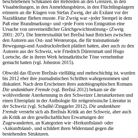
beschriebenen Schikanen der Behörden an den Grenzen, in den
Visaabteilungen, in den Anmeldungsbüros, in den Flüchtlingslagern
erinnern an die Klagen von Stefan Zweig, der als Exilant vor der
Nazidiktatur fliehen musste. Für Zweig war »jeder Stempel in dem
Paß eine Brandmarkung« und »jede Form von Emigration eine
Ursache von unvermeidlicher Gleichgewichtsstörung« (Zweig
2001: 207). Die Intertextualität bei Brežná baut Brücken zwischen
den Autoren aus Ost- und Westeuropa, die für transnationale
Bewegungs-und Ausdrucksfreiheit plädiert hatten, aber auch zu den
Autoren aus der Schweiz, wie Friedrich Dürrenmatt und Hugo
Loetsche, die in ihrem Werk heimatkritische Töne vernehmbar
gemacht hatten (vgl. Johnston 2015).
Obwohl das Œuvre Brežnás vielfältig und mehrschichtig ist, wurden
bis 2012 eher ihre journalistischen Schriften wahrgenommen und
diskutiert. Nach dem Erscheinen ihres autobiographischen Romans
Die undankbare Fremde
(vgl. Brežná 2012) bekam sie die
wohlverdiente Anerkennung in den Schweizer Literaturkreisen und
einen Ehrenplatz in der Anthologie für zeitgenössische Literatur in
der Schweiz (vgl. Schallié / Zinggeler 2012).
Die undankbare
Fremde
versteht sich als Brežnás Kritik an der Schweiz, aber auch
als Kritik an den gesellschaftlichen Erwartungen der
Zugewanderten, an Kategorien wie ›Herkunftsland‹ oder
›Ankunftsland‹, und schildert ihren Widerstand gegen die
bestehenden Strukturen.