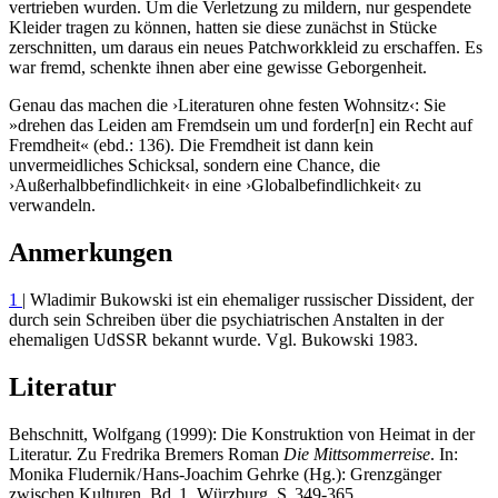
vertrieben wurden. Um die Verletzung zu mildern, nur gespendete
Kleider tragen zu können, hatten sie diese zunächst in Stücke
zerschnitten, um daraus ein neues Patchworkkleid zu erschaffen. Es
war fremd, schenkte ihnen aber eine gewisse Geborgenheit.
Genau das machen die ›Literaturen ohne festen Wohnsitz‹: Sie
»drehen das Leiden am Fremdsein um und forder[n] ein Recht auf
Fremdheit« (ebd.: 136). Die Fremdheit ist dann kein
unvermeidliches Schicksal, sondern eine Chance, die
›Außerhalbbefindlichkeit‹ in eine ›Globalbefindlichkeit‹ zu
verwandeln.
Anmerkungen
1
| Wladimir Bukowski ist ein ehemaliger russischer Dissident, der
durch sein Schreiben über die psychiatrischen Anstalten in der
ehemaligen UdSSR bekannt wurde. Vgl. Bukowski 1983.
Literatur
Behschnitt, Wolfgang (1999): Die Konstruktion von Heimat in der
Literatur. Zu Fredrika Bremers Roman
Die Mittsommerreise
. In:
Monika Fludernik / Hans-Joachim Gehrke (Hg.): Grenzgänger
zwischen Kulturen. Bd. 1. Würzburg, S. 349-365.