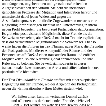
unbefangenen, ungehemmten und grenzüberschreitenden
Aufgeschlossenheit der Autorin. Sie hebt die ineinander
geflochtenen Prozesse der Migration und Integration hervor und
unterstreicht dabei jeden Widerstand gegen die
Assimilationsprozesse, die für die Zugewanderten meistens eine
Negierung ihrer bisherigen Identität und Unterwerfung in ihrem
neuen Profil bedeuten. Sie bevorzugt Partizipation statt Assimilation.
Es gibt eine positivistische Möglichkeit, diese Fremde als die
Schweiz zu verstehen, aber Brežná macht im Text nie explizit klar,
dass das vermeintliche Migrationsland die Schweiz sei. Ebenso
wenig haben die Figuren im Text Namen, außer Mara, die Freundin
der Protagonistin. Mit dieser Anonymität der Räume und der
Personen schafft Brežná einen transarealen Raum und eröffnet
Möglichkeiten, solche Narrative global anzuwenden und ihre
Relevanz zu betonen. Sie bewegt sich souverän in dieser
transnationalen bzw. transarealen Arena und stiftet dadurch neue,
postkulturelle Identitäten.
Der Text
Die undankbare Fremde
eröffnet mit einer skeptischen
Begegnung mit der Fremde, wo der Argwohn der Protagonistin
neben die »Emigrationslust« ihrer Mutter gestellt wird.
Wir ließen unser Land im vertrauten Dunkel zurück
und näherten uns der leuchtenden Fremde. »Wie viel
Licht!«, rief Mutter, als wäre das der Beweis, dass wir