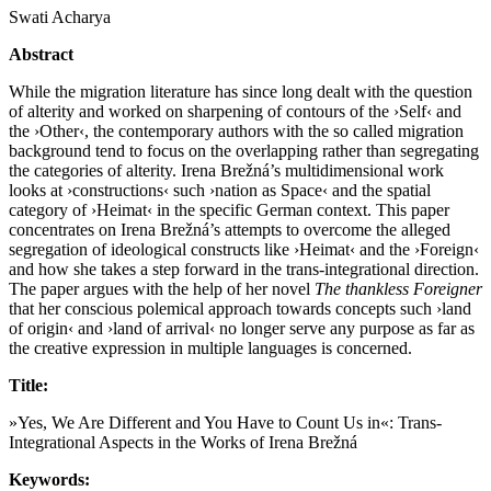
Swati Acharya
Abstract
While the migration literature has since long dealt with the question
of alterity and worked on sharpening of contours of the ›Self‹ and
the ›Other‹, the contemporary authors with the so called migration
background tend to focus on the overlapping rather than segregating
the categories of alterity. Irena Brežná’s multidimensional work
looks at ›constructions‹ such ›nation as Space‹ and the spatial
category of ›Heimat‹ in the specific German context. This paper
concentrates on Irena Brežná’s attempts to overcome the alleged
segregation of ideological constructs like ›Heimat‹ and the ›Foreign‹
and how she takes a step forward in the trans-integrational direction.
The paper argues with the help of her novel
The thankless Foreigner
that her conscious polemical approach towards concepts such ›land
of origin‹ and ›land of arrival‹ no longer serve any purpose as far as
the creative expression in multiple languages is concerned.
Title:
»Yes, We Are Different and You Have to Count Us in«: Trans-
Integrational Aspects in the Works of Irena Brežná
Keywords: