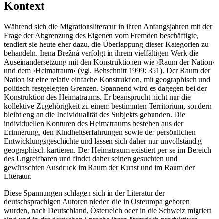
Kontext
Während sich die Migrationsliteratur in ihren Anfangsjahren mit der
Frage der Abgrenzung des Eigenen vom Fremden beschäftigte,
tendiert sie heute eher dazu, die Überlappung dieser Kategorien zu
behandeln. Irena Brežná verfolgt in ihrem vielfältigen Werk die
Auseinandersetzung mit den Konstruktionen wie ›Raum der Nation‹
und dem ›Heimatraum‹ (vgl. Behschnitt 1999: 351). Der Raum der
Nation ist eine relativ einfache Konstruktion, mit geographisch und
politisch festgelegten Grenzen. Spannend wird es dagegen bei der
Konstruktion des Heimatraums. Er beansprucht nicht nur die
kollektive Zugehörigkeit zu einem bestimmten Territorium, sondern
bleibt eng an die Individualität des Subjekts gebunden. Die
individuellen Konturen des Heimatraums bestehen aus der
Erinnerung, den Kindheitserfahrungen sowie der persönlichen
Entwicklungsgeschichte und lassen sich daher nur unvollständig
geographisch kartieren. Der Heimatraum existiert per se im Bereich
des Ungreifbaren und findet daher seinen gesuchten und
gewünschten Ausdruck im Raum der Kunst und im Raum der
Literatur.
Diese Spannungen schlagen sich in der Literatur der
deutschsprachigen Autoren nieder, die in Osteuropa geboren
wurden, nach Deutschland, Österreich oder in die Schweiz migriert