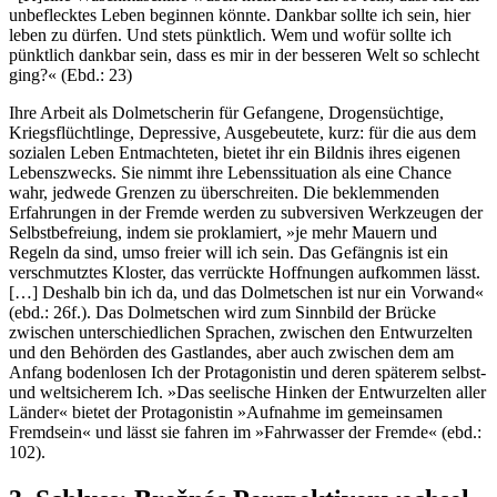
unbeflecktes Leben beginnen könnte. Dankbar sollte ich sein, hier
leben zu dürfen. Und stets pünktlich. Wem und wofür sollte ich
pünktlich dankbar sein, dass es mir in der besseren Welt so schlecht
ging?« (Ebd.: 23)
Ihre Arbeit als Dolmetscherin für Gefangene, Drogensüchtige,
Kriegsflüchtlinge, Depressive, Ausgebeutete, kurz: für die aus dem
sozialen Leben Entmachteten, bietet ihr ein Bildnis ihres eigenen
Lebenszwecks. Sie nimmt ihre Lebenssituation als eine Chance
wahr, jedwede Grenzen zu überschreiten. Die beklemmenden
Erfahrungen in der Fremde werden zu subversiven Werkzeugen der
Selbstbefreiung, indem sie proklamiert, »je mehr Mauern und
Regeln da sind, umso freier will ich sein. Das Gefängnis ist ein
verschmutztes Kloster, das verrückte Hoffnungen aufkommen lässt.
[…] Deshalb bin ich da, und das Dolmetschen ist nur ein Vorwand«
(ebd.: 26f.). Das Dolmetschen wird zum Sinnbild der Brücke
zwischen unterschiedlichen Sprachen, zwischen den Entwurzelten
und den Behörden des Gastlandes, aber auch zwischen dem am
Anfang bodenlosen Ich der Protagonistin und deren späterem selbst-
und weltsicherem Ich. »Das seelische Hinken der Entwurzelten aller
Länder« bietet der Protagonistin »Aufnahme im gemeinsamen
Fremdsein« und lässt sie fahren im »Fahrwasser der Fremde« (ebd.:
102).