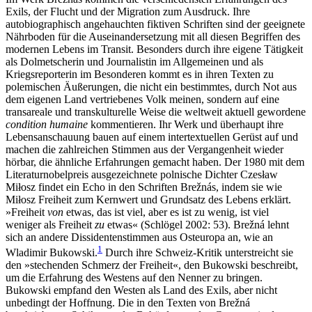
Exils, der Flucht und der Migration zum Ausdruck. Ihre
autobiographisch angehauchten fiktiven Schriften sind der geeignete
Nährboden für die Auseinandersetzung mit all diesen Begriffen des
modernen Lebens im Transit. Besonders durch ihre eigene Tätigkeit
als Dolmetscherin und Journalistin im Allgemeinen und als
Kriegsreporterin im Besonderen kommt es in ihren Texten zu
polemischen Äußerungen, die nicht ein bestimmtes, durch Not aus
dem eigenen Land vertriebenes Volk meinen, sondern auf eine
transareale und transkulturelle Weise die weltweit aktuell gewordene
condition humaine
kommentieren. Ihr Werk und überhaupt ihre
Lebensanschauung bauen auf einem intertextuellen Gerüst auf und
machen die zahlreichen Stimmen aus der Vergangenheit wieder
hörbar, die ähnliche Erfahrungen gemacht haben. Der 1980 mit dem
Literaturnobelpreis ausgezeichnete polnische Dichter Czesław
Miłosz findet ein Echo in den Schriften Brežnás, indem sie wie
Miłosz Freiheit zum Kernwert und Grundsatz des Lebens erklärt.
»Freiheit
von
etwas, das ist viel, aber es ist zu wenig, ist viel
weniger als Freiheit
zu
etwas« (Schlögel 2002: 53). Brežná lehnt
sich an andere Dissidentenstimmen aus Osteuropa an, wie an
1
Wladimir Bukowski.
Durch ihre Schweiz-Kritik unterstreicht sie
den »stechenden Schmerz der Freiheit«, den Bukowski beschreibt,
um die Erfahrung des Westens auf den Nenner zu bringen.
Bukowski empfand den Westen als Land des Exils, aber nicht
unbedingt der Hoffnung. Die in den Texten von Brežná