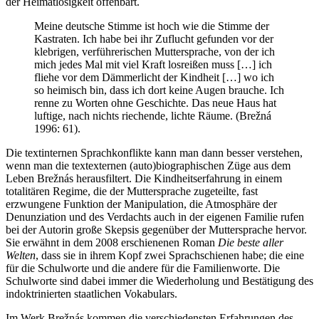
der Heimatlosigkeit offenbart.
Meine deutsche Stimme ist hoch wie die Stimme der
Kastraten. Ich habe bei ihr Zuflucht gefunden vor der
klebrigen, verführerischen Muttersprache, von der ich
mich jedes Mal mit viel Kraft losreißen muss […] ich
fliehe vor dem Dämmerlicht der Kindheit […] wo ich
so heimisch bin, dass ich dort keine Augen brauche. Ich
renne zu Worten ohne Geschichte. Das neue Haus hat
luftige, nach nichts riechende, lichte Räume. (Brežná
1996: 61).
Die textinternen Sprachkonflikte kann man dann besser verstehen,
wenn man die textexternen (auto)biographischen Züge aus dem
Leben Brežnás herausfiltert. Die Kindheitserfahrung in einem
totalitären Regime, die der Muttersprache zugeteilte, fast
erzwungene Funktion der Manipulation, die Atmosphäre der
Denunziation und des Verdachts auch in der eigenen Familie rufen
bei der Autorin große Skepsis gegenüber der Muttersprache hervor.
Sie erwähnt in dem 2008 erschienenen Roman
Die beste aller
Welten
, dass sie in ihrem Kopf zwei Sprachschienen habe; die eine
für die Schulworte und die andere für die Familienworte. Die
Schulworte sind dabei immer die Wiederholung und Bestätigung des
indoktrinierten staatlichen Vokabulars.
Im Werk Brežnás kommen die verschiedensten Erfahrungen des