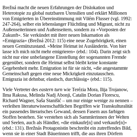
Brežná macht die neuen Erfahrungen der Dislokation und
Heterotopie zu global nutzbaren Utensilien und erklärt Millionen
von Emigrierten in Übereinstimmung mit Vilém Flusser (vgl. 1992:
247-264), selber ein lebenslanger Flüchtling und Migrant, nicht zu
Außenseiterinnen und Außenseitern, sondern zu »Vorposten der
Zukunft«. Sie verkündet mit ihrer neuen Inkarnation als
»Emigrazia« (Brežná 2012: 115) eine neue Zugehörigkeit, einen
neuen Gemütszustand. »Meine Heimat ist Ausländerin. Von hier
lasse ich mich nicht mehr emigrieren« (ebd.: 104). Darin zeigt sich
nicht nur eine unbefangene Einstellung der sogenannten Fremde
gegenüber, sondern die Heimat selbst bleibt keine konstante
Gegebenheit mehr. Emigration ist für sie nicht, »die angestammte
Gemeinschaft gegen eine neue Mickrigkeit einzutauschen.
Emigrazia ist dehnbar, elastisch, durchlässig« (ebd.: 115).
Viele Vertreter des
eastern turn
wie Terézia Mora, Ilija Trojanow,
Ilma Rakusa, Melinda Nadj Abonji, Catalin Dorian Florescu,
Richard Wagner, Saša Stanišić – um nur einige wenige zu nennen –
verleihen literaturwissenschaftlichen Begriffen wie Transkulturalität
ein passendes literarisches Gewand, dessen Fasern aus farbigen
Stoffen bestehen. Sie verstehen sich als Sammlerinnen der Welten
und Seelen, auch als Händler, »die einkaufe[n] und verkaufe[n]«
(ebd.: 131). Brežnás Protagonistin beschreibt ein zutreffendes Bild,
wenn sie in einer Stadt Bäuerinnen trifft, die aus ihren Dörfern