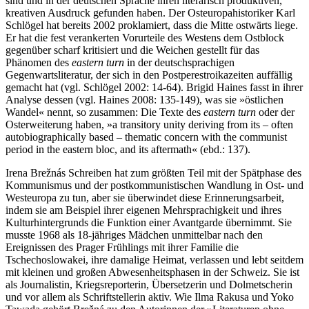
sind und in der deutschen Sprache ihren literarisch produktiven,
kreativen Ausdruck gefunden haben. Der Osteuropahistoriker Karl
Schlögel hat bereits 2002 proklamiert, dass die Mitte ostwärts liege.
Er hat die fest verankerten Vorurteile des Westens dem Ostblock
gegenüber scharf kritisiert und die Weichen gestellt für das
Phänomen des
eastern turn
in der deutschsprachigen
Gegenwartsliteratur, der sich in den Postperestroikazeiten auffällig
gemacht hat (vgl. Schlögel 2002: 14-64). Brigid Haines fasst in ihrer
Analyse dessen (vgl. Haines 2008: 135-149), was sie »östlichen
Wandel« nennt, so zusammen: Die Texte des
eastern turn
oder der
Osterweiterung haben, »a transitory unity deriving from its – often
autobiographically based – thematic concern with the communist
period in the eastern bloc, and its aftermath« (ebd.: 137).
Irena Brežnás Schreiben hat zum größten Teil mit der Spätphase des
Kommunismus und der postkommunistischen Wandlung in Ost- und
Westeuropa zu tun, aber sie überwindet diese Erinnerungsarbeit,
indem sie am Beispiel ihrer eigenen Mehrsprachigkeit und ihres
Kulturhintergrunds die Funktion einer Avantgarde übernimmt. Sie
musste 1968 als 18-jähriges Mädchen unmittelbar nach den
Ereignissen des Prager Frühlings mit ihrer Familie die
Tschechoslowakei, ihre damalige Heimat, verlassen und lebt seitdem
mit kleinen und großen Abwesenheitsphasen in der Schweiz. Sie ist
als Journalistin, Kriegsreporterin, Übersetzerin und Dolmetscherin
und vor allem als Schriftstellerin aktiv. Wie Ilma Rakusa und Yoko