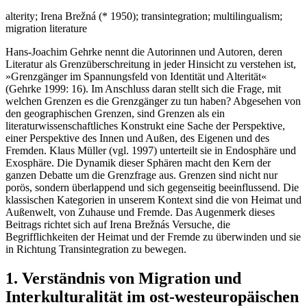
alterity; Irena Brežná (* 1950); transintegration; multilingualism;
migration literature
Hans-Joachim Gehrke nennt die Autorinnen und Autoren, deren
Literatur als Grenzüberschreitung in jeder Hinsicht zu verstehen ist,
»Grenzgänger im Spannungsfeld von Identität und Alterität«
(Gehrke 1999: 16). Im Anschluss daran stellt sich die Frage, mit
welchen Grenzen es die Grenzgänger zu tun haben? Abgesehen von
den geographischen Grenzen, sind Grenzen als ein
literaturwissenschaftliches Konstrukt eine Sache der Perspektive,
einer Perspektive des Innen und Außen, des Eigenen und des
Fremden. Klaus Müller (vgl. 1997) unterteilt sie in Endosphäre und
Exosphäre. Die Dynamik dieser Sphären macht den Kern der
ganzen Debatte um die Grenzfrage aus. Grenzen sind nicht nur
porös, sondern überlappend und sich gegenseitig beeinflussend. Die
klassischen Kategorien in unserem Kontext sind die von Heimat und
Außenwelt, von Zuhause und Fremde. Das Augenmerk dieses
Beitrags richtet sich auf Irena Brežnás Versuche, die
Begrifflichkeiten der Heimat und der Fremde zu überwinden und sie
in Richtung Transintegration zu bewegen.
1. Verständnis von Migration und
Interkulturalität im ost-westeuropäischen