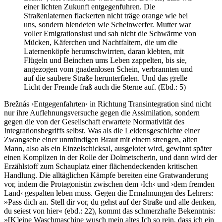
einer lichten Zukunft entgegenfuhren. Die
Straßenlaternen flackerten nicht träge orange wie bei
uns, sondern blendeten wie Scheinwerfer. Mutter war
voller Emigrationslust und sah nicht die Schwärme von
Mücken, Käferchen und Nachtfaltern, die um die
Laternenköpfe herumschwirrten, daran klebten, mit
Flügeln und Beinchen ums Leben zappelten, bis sie,
angezogen vom gnadenlosen Schein, verbrannten und
auf die saubere Straße herunterfielen. Und das grelle
Licht der Fremde fraß auch die Sterne auf. (Ebd.: 5)
Brežnás ›Entgegenfahrten‹ in Richtung Transintegration sind nicht
nur ihre Auflehnungsversuche gegen die Assimilation, sondern
gegen die von der Gesellschaft erwartete Normativität des
Integrationsbegriffs selbst. Was als die Leidensgeschichte einer
Zwangsehe einer unmündigen Braut mit einem strengen, alten
Mann, also als ein Einzelschicksal, ausgelotet wird, gewinnt später
einen Komplizen in der Rolle der Dolmetscherin, und dann wird der
Erzählstoff zum Schauplatz einer flächendeckenden kritischen
Handlung. Die alltäglichen Kämpfe bereiten eine Gratwanderung
vor, indem die Protagonistin zwischen dem ›Ich‹ und ›dem fremden
Land‹ gespalten leben muss. Gegen die Ermahnungen des Lehrers:
»Pass dich an. Stell dir vor, du gehst auf der Straße und alle denken,
du seiest von hier« (ebd.: 22), kommt das schmerzhafte Bekenntnis:
»[K]eine Waschmaschine wusch mein altes Ich so rein, dass ich ein