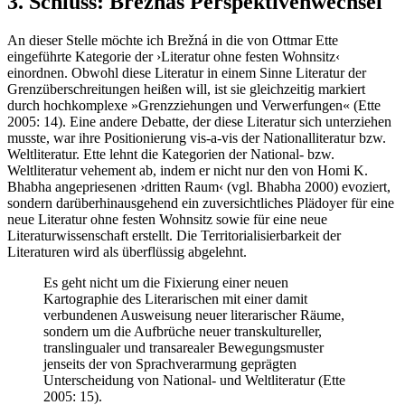
3. Schluss: Brežnás Perspektivenwechsel
An dieser Stelle möchte ich Brežná in die von Ottmar Ette
eingeführte Kategorie der ›Literatur ohne festen Wohnsitz‹
einordnen. Obwohl diese Literatur in einem Sinne Literatur der
Grenzüberschreitungen heißen will, ist sie gleichzeitig markiert
durch hochkomplexe »Grenzziehungen und Verwerfungen« (Ette
2005: 14). Eine andere Debatte, der diese Literatur sich unterziehen
musste, war ihre Positionierung vis-a-vis der Nationalliteratur bzw.
Weltliteratur. Ette lehnt die Kategorien der National- bzw.
Weltliteratur vehement ab, indem er nicht nur den von Homi K.
Bhabha angepriesenen ›dritten Raum‹ (vgl. Bhabha 2000) evoziert,
sondern darüberhinausgehend ein zuversichtliches Plädoyer für eine
neue Literatur ohne festen Wohnsitz sowie für eine neue
Literaturwissenschaft erstellt. Die Territorialisierbarkeit der
Literaturen wird als überflüssig abgelehnt.
Es geht nicht um die Fixierung einer neuen
Kartographie des Literarischen mit einer damit
verbundenen Ausweisung neuer literarischer Räume,
sondern um die Aufbrüche neuer transkultureller,
translingualer und transarealer Bewegungsmuster
jenseits der von Sprachverarmung geprägten
Unterscheidung von National- und Weltliteratur (Ette
2005: 15).