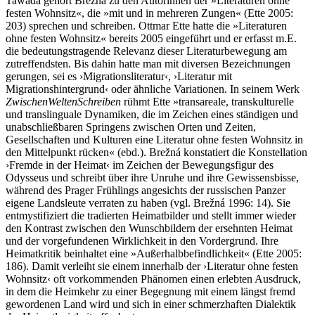
Tawada gehört Brežná zu den Autorinnen der »Literaturen ohne
festen Wohnsitz«, die »mit und in mehreren Zungen« (Ette 2005:
203) sprechen und schreiben. Ottmar Ette hatte die »Literaturen
ohne festen Wohnsitz« bereits 2005 eingeführt und er erfasst m.E.
die bedeutungstragende Relevanz dieser Literaturbewegung am
zutreffendsten. Bis dahin hatte man mit diversen Bezeichnungen
gerungen, sei es ›Migrationsliteratur‹, ›Literatur mit
Migrationshintergrund‹ oder ähnliche Variationen. In seinem Werk
ZwischenWeltenSchreiben
rühmt Ette »transareale, transkulturelle
und translinguale Dynamiken, die im Zeichen eines ständigen und
unabschließbaren Springens zwischen Orten und Zeiten,
Gesellschaften und Kulturen eine Literatur ohne festen Wohnsitz in
den Mittelpunkt rücken« (ebd.). Brežná konstatiert die Konstellation
›Fremde in der Heimat‹ im Zeichen der Bewegungsfigur des
Odysseus und schreibt über ihre Unruhe und ihre Gewissensbisse,
während des Prager Frühlings angesichts der russischen Panzer
eigene Landsleute verraten zu haben (vgl. Brežná 1996: 14). Sie
entmystifiziert die tradierten Heimatbilder und stellt immer wieder
den Kontrast zwischen den Wunschbildern der ersehnten Heimat
und der vorgefundenen Wirklichkeit in den Vordergrund. Ihre
Heimatkritik beinhaltet eine »Außerhalbbefindlichkeit« (Ette 2005:
186). Damit verleiht sie einem innerhalb der ›Literatur ohne festen
Wohnsitz‹ oft vorkommenden Phänomen einen erlebten Ausdruck,
in dem die Heimkehr zu einer Begegnung mit einem längst fremd
gewordenen Land wird und sich in einer schmerzhaften Dialektik