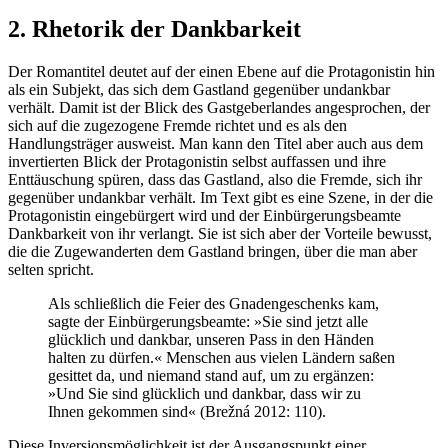
2. Rhetorik der Dankbarkeit
Der Romantitel deutet auf der einen Ebene auf die Protagonistin hin
als ein Subjekt, das sich dem Gastland gegenüber undankbar
verhält. Damit ist der Blick des Gastgeberlandes angesprochen, der
sich auf die zugezogene Fremde richtet und es als den
Handlungsträger ausweist. Man kann den Titel aber auch aus dem
invertierten Blick der Protagonistin selbst auffassen und ihre
Enttäuschung spüren, dass das Gastland, also die Fremde, sich ihr
gegenüber undankbar verhält. Im Text gibt es eine Szene, in der die
Protagonistin eingebürgert wird und der Einbürgerungsbeamte
Dankbarkeit von ihr verlangt. Sie ist sich aber der Vorteile bewusst,
die die Zugewanderten dem Gastland bringen, über die man aber
selten spricht.
Als schließlich die Feier des Gnadengeschenks kam,
sagte der Einbürgerungsbeamte: »Sie sind jetzt alle
glücklich und dankbar, unseren Pass in den Händen
halten zu dürfen.« Menschen aus vielen Ländern saßen
gesittet da, und niemand stand auf, um zu ergänzen:
»Und Sie sind glücklich und dankbar, dass wir zu
Ihnen gekommen sind« (Brežná 2012: 110).
Diese Inversionsmöglichkeit ist der Ausgangspunkt einer